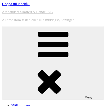
Hoppa till innehåll
Arenanders Skafferi o Handel AB
Allt för stora festen eller lilla middagsbjudningen
Meny
Välkommen