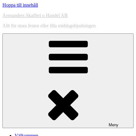
Hoppa till innehåll
Arenanders Skafferi o Handel AB
Allt för stora festen eller lilla middagsbjudningen
Meny
Välkommen