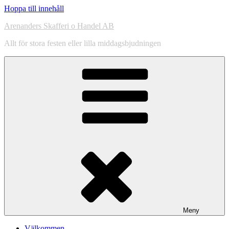
Hoppa till innehåll
Arenanders Skafferi o Handel AB
Allt för stora festen eller lilla middagsbjudningen
Meny
Välkommen