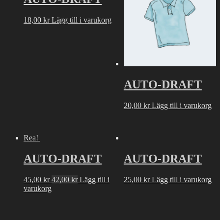
18,00
kr
Lägg till i varukorg
AUTO-DRAFT
20,00
kr
Lägg till i varukorg
Rea!
AUTO-DRAFT
AUTO-DRAFT
Det
Det
45,00
kr
42,00
kr
Lägg till i
25,00
kr
Lägg till i varukorg
ursprungliga
nuvarande
varukorg
priset
priset
var:
är:
45,00 kr.
42,00 kr.